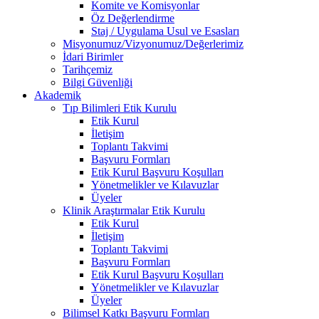
Komite ve Komisyonlar
Öz Değerlendirme
Staj / Uygulama Usul ve Esasları
Misyonumuz/Vizyonumuz/Değerlerimiz
İdari Birimler
Tarihçemiz
Bilgi Güvenliği
Akademik
Tıp Bilimleri Etik Kurulu
Etik Kurul
İletişim
Toplantı Takvimi
Başvuru Formları
Etik Kurul Başvuru Koşulları
Yönetmelikler ve Kılavuzlar
Üyeler
Klinik Araştırmalar Etik Kurulu
Etik Kurul
İletişim
Toplantı Takvimi
Başvuru Formları
Etik Kurul Başvuru Koşulları
Yönetmelikler ve Kılavuzlar
Üyeler
Bilimsel Katkı Başvuru Formları