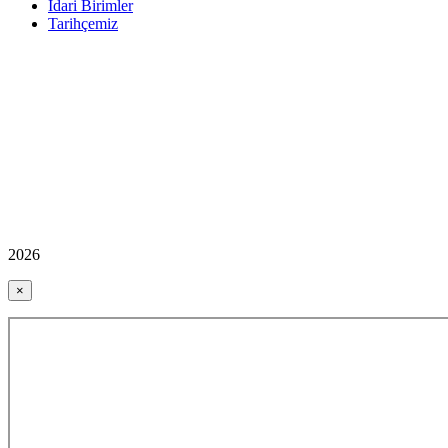
İdari Birimler
Tarihçemiz
2026
×