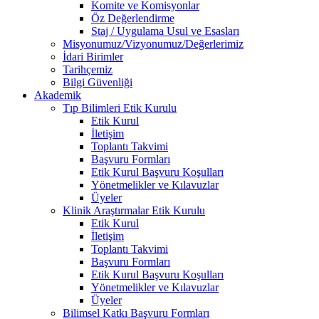
Komite ve Komisyonlar
Öz Değerlendirme
Staj / Uygulama Usul ve Esasları
Misyonumuz/Vizyonumuz/Değerlerimiz
İdari Birimler
Tarihçemiz
Bilgi Güvenliği
Akademik
Tıp Bilimleri Etik Kurulu
Etik Kurul
İletişim
Toplantı Takvimi
Başvuru Formları
Etik Kurul Başvuru Koşulları
Yönetmelikler ve Kılavuzlar
Üyeler
Klinik Araştırmalar Etik Kurulu
Etik Kurul
İletişim
Toplantı Takvimi
Başvuru Formları
Etik Kurul Başvuru Koşulları
Yönetmelikler ve Kılavuzlar
Üyeler
Bilimsel Katkı Başvuru Formları