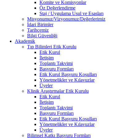
Komite ve Komisyonlar
Öz Değerlendirme
Staj / Uygulama Usul ve Esasları
Misyonumuz/Vizyonumuz/Değerlerimiz
İdari Birimler
Tarihçemiz
Bilgi Güvenliği
Akademik
Tıp Bilimleri Etik Kurulu
Etik Kurul
İletişim
Toplantı Takvimi
Başvuru Formları
Etik Kurul Başvuru Koşulları
Yönetmelikler ve Kılavuzlar
Üyeler
Klinik Araştırmalar Etik Kurulu
Etik Kurul
İletişim
Toplantı Takvimi
Başvuru Formları
Etik Kurul Başvuru Koşulları
Yönetmelikler ve Kılavuzlar
Üyeler
Bilimsel Katkı Başvuru Formları