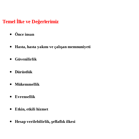
Temel İlke ve Değerlerimiz
Önce insan
Hasta, hasta yakını ve çalışan memnuniyeti
Güvenilirlik
Dürüstlük
Mükemmellik
Evrensellik
Etkin, etkili hizmet
Hesap verilebilirlik, şeffaflık ilkesi