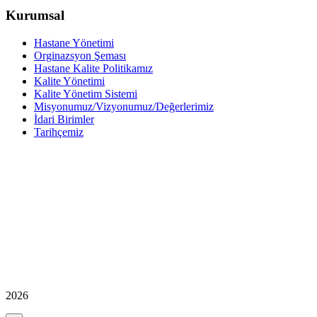
Kurumsal
Hastane Yönetimi
Orginazsyon Şeması
Hastane Kalite Politikamız
Kalite Yönetimi
Kalite Yönetim Sistemi
Misyonumuz/Vizyonumuz/Değerlerimiz
İdari Birimler
Tarihçemiz
2026