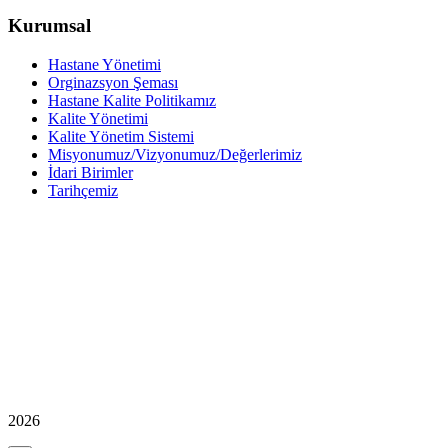
Kurumsal
Hastane Yönetimi
Orginazsyon Şeması
Hastane Kalite Politikamız
Kalite Yönetimi
Kalite Yönetim Sistemi
Misyonumuz/Vizyonumuz/Değerlerimiz
İdari Birimler
Tarihçemiz
2026