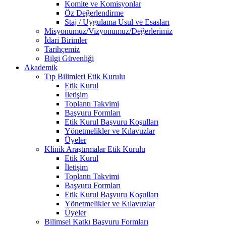
Komite ve Komisyonlar
Öz Değerlendirme
Staj / Uygulama Usul ve Esasları
Misyonumuz/Vizyonumuz/Değerlerimiz
İdari Birimler
Tarihçemiz
Bilgi Güvenliği
Akademik
Tıp Bilimleri Etik Kurulu
Etik Kurul
İletişim
Toplantı Takvimi
Başvuru Formları
Etik Kurul Başvuru Koşulları
Yönetmelikler ve Kılavuzlar
Üyeler
Klinik Araştırmalar Etik Kurulu
Etik Kurul
İletişim
Toplantı Takvimi
Başvuru Formları
Etik Kurul Başvuru Koşulları
Yönetmelikler ve Kılavuzlar
Üyeler
Bilimsel Katkı Başvuru Formları